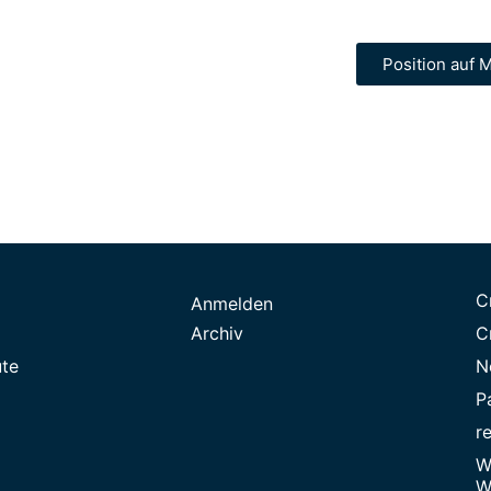
Position auf M
C
Anmelden
Archiv
C
ute
N
P
r
W
W