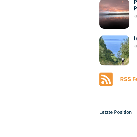
P
P
K
I
K
RSS Fe
Letzte Position