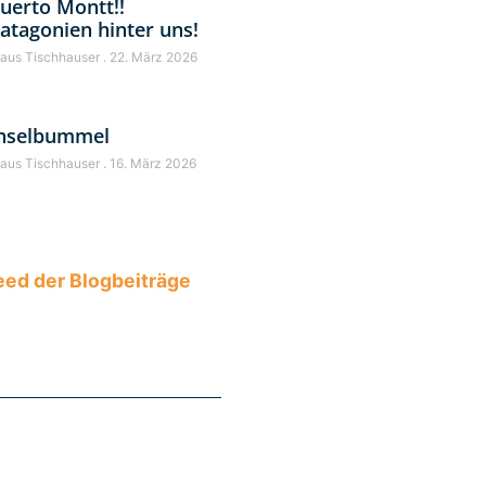
uerto Montt!!
atagonien hinter uns!
laus Tischhauser
22. März 2026
nselbummel
laus Tischhauser
16. März 2026
ed der Blogbeiträge