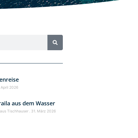
enreise
 April 2026
raila aus dem Wasser
laus Tischhauser
31. März 2026