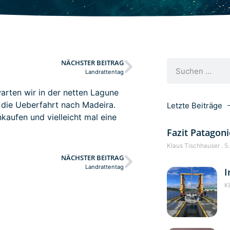
NÄCHSTER BEITRAG
Landrattentag
rten wir in der netten Lagune
f die Ueberfahrt nach Madeira.
Letzte Beiträge
nkaufen und vielleicht mal eine
Fazit Patagoni
Klaus Tischhauser
5.
NÄCHSTER BEITRAG
Landrattentag
I
K