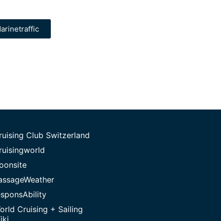
arinetraffic
ruising Club Switzerland
ruisingworld
oonsite
assageWeather
esponsAbility
orld Cruising + Sailing
iki