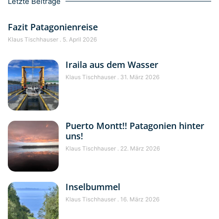
Letzte Beiträge
Fazit Patagonienreise
Klaus Tischhauser
5. April 2026
Iraila aus dem Wasser
Klaus Tischhauser
31. März 2026
Puerto Montt!! Patagonien hinter
uns!
Klaus Tischhauser
22. März 2026
Inselbummel
Klaus Tischhauser
16. März 2026