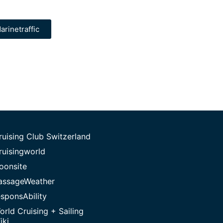
arinetraffic
ruising Club Switzerland
ruisingworld
oonsite
assageWeather
esponsAbility
orld Cruising + Sailing
iki