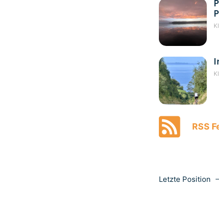
P
P
K
I
K
RSS Fe
Letzte Position