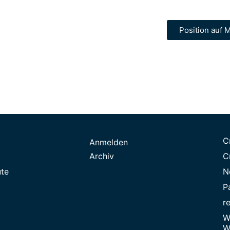
Position auf M
C
Anmelden
Archiv
C
ute
N
P
r
W
W