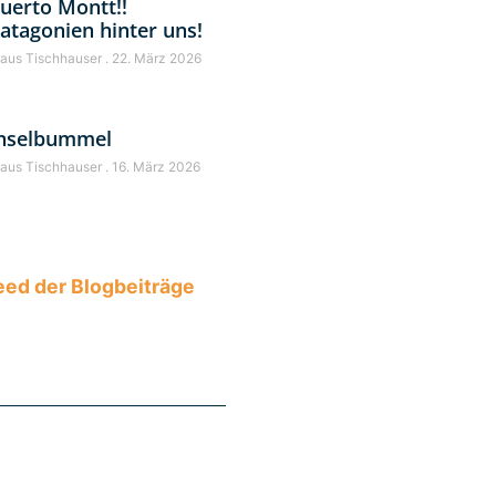
uerto Montt!!
atagonien hinter uns!
laus Tischhauser
22. März 2026
nselbummel
laus Tischhauser
16. März 2026
ed der Blogbeiträge