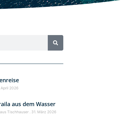
enreise
 April 2026
raila aus dem Wasser
laus Tischhauser
31. März 2026