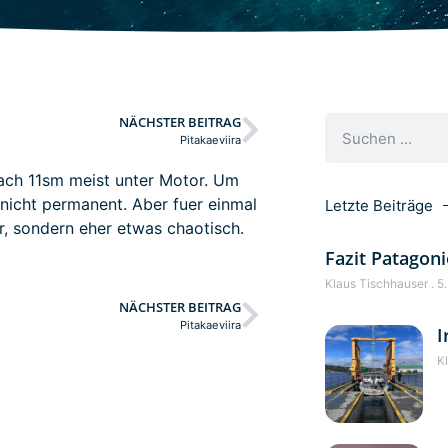
NÄCHSTER BEITRAG
Pitakaeviira
nach 11sm meist unter Motor. Um
 nicht permanent. Aber fuer einmal
Letzte Beiträge
r, sondern eher etwas chaotisch.
Fazit Patagoni
Klaus Tischhauser
5.
NÄCHSTER BEITRAG
Pitakaeviira
I
K