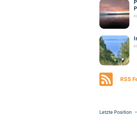
P
P
K
I
K
RSS Fe
Letzte Position