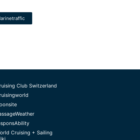
arinetraffic
ruising Club Switzerland
ruisingworld
oonsite
assageWeather
esponsAbility
orld Cruising + Sailing
iki