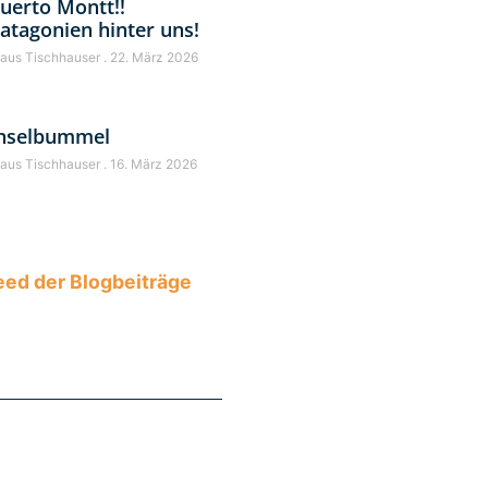
uerto Montt!!
atagonien hinter uns!
laus Tischhauser
22. März 2026
nselbummel
laus Tischhauser
16. März 2026
ed der Blogbeiträge