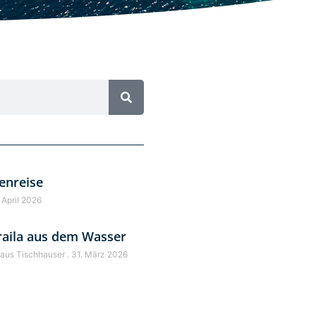
enreise
 April 2026
raila aus dem Wasser
laus Tischhauser
31. März 2026