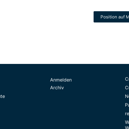
Position auf M
C
Anmelden
Archiv
C
ute
N
P
r
W
W