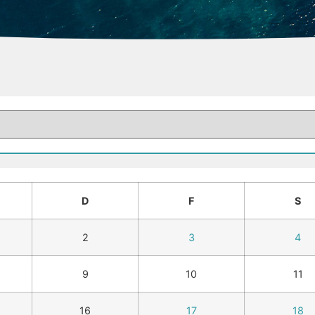
D
F
S
2
3
4
9
10
11
16
17
18