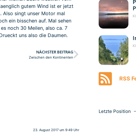
P
aenglich gutem Wind ist er jetzt
P
s. Also singt unser Motor mal
K
ch ein bisschen auf. Mal sehen
 es noch 30 Meilen, also ca. 7
 Drueckt uns also die Daumen.
I
K
NÄCHSTER BEITRAG
Zwischen den Kontinenten
RSS Fe
Letzte Position
23. August 2017 um 9:49 Uhr