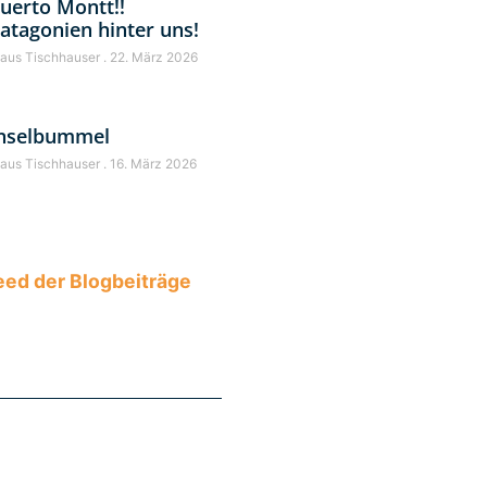
uerto Montt!!
atagonien hinter uns!
laus Tischhauser
22. März 2026
nselbummel
laus Tischhauser
16. März 2026
ed der Blogbeiträge