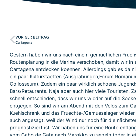
VORIGER BEITRAG
Cartagena
Gestern haben wir uns nach einem gemuetlichen Frueh
Routenplanung in die Marina verschoben, damit wir in 
Cartagena entdecken koennen. Allerdings gab es da nic
ein paar Kulturstaetten (Ausgrabungen,Forum Romanum
Collosseum). Zudem ein paar wirklich schoene Jugends
Bars/Retaurants. Naja aber auch hier viele Touristen, Z
schnell entschieden, dass wir uns wieder auf die Soc
entgegen. So sind wir am Abend mit den Velos zum Ca
Kuehlschrank und das Fruechte-/Gemueselager wieder 
auch angesagt, weil der Wind nur noch für die nächst
prognostiziert ist. Wir haben uns für eine Route entla
vom Cabo de Gata nach Marokko zu segeln (oder in ei