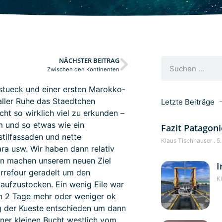
NÄCHSTER BEITRAG
Zwischen den Kontinenten
stueck und einer ersten Marokko-
aller Ruhe das Staedtchen
Letzte Beiträge
ht so wirklich viel zu erkunden –
 und so etwas wie ein
Fazit Patagoni
tilfassaden und nette
Klaus Tischhauser
5.
ara usw. Wir haben dann relativ
ken machen unserem neuen Ziel
I
rrefour geradelt um den
K
aufzustocken. Ein wenig Eile war
en 2 Tage mehr oder weniger ok
ng der Kueste entschieden um dann
ner kleinen Bucht westlich vom