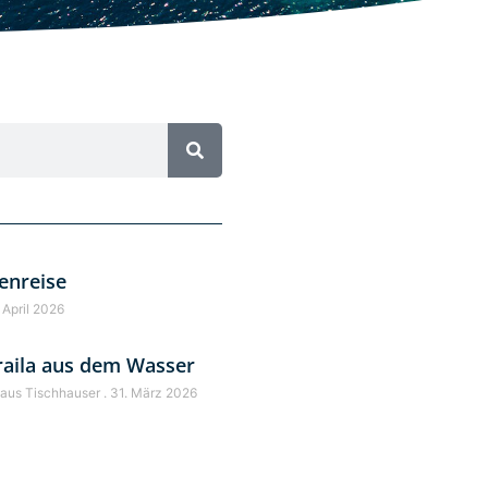
enreise
 April 2026
raila aus dem Wasser
laus Tischhauser
31. März 2026