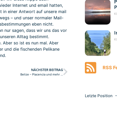
P
wieder Internet und email hatten,
P
t in einer Antwort auf unsere mail
K
wegs – und unser normaler Mail-
tsbestimmungen eben nicht.
n nur sagen, dass wir uns das vor
I
 unseren Alltag bestimmt.
K
Aber so ist es nun mal. Aber
er und die fischenden Pelikane
nd.
RSS Fe
NÄCHSTER BEITRAG
Belize – Placencia und mehr …
Letzte Position