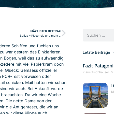
NÄCHSTER BEITRAG
Belize – Placencia und mehr …
nderen Schiffen und fuehlen uns
zu war gestern das Einklarieren.
Letzte Beiträge
en Bogen, weil das zu aufwaendig
ozedere mit viel Papierkram doch
Fazit Patagoni
el Glueck: Gemaess offizieller
Klaus Tischhauser
5.
n PCR-Test vorweisen oder
il schicken. Mail hatten wir schon
I
 sind wir auch. Bei Ankunft wurde
K
t braeuchten. Da wir eine Woche
en. Die nette Dame von der
ir die Antigentests, die wir an
en wir diese Klippe auch