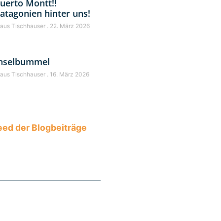
uerto Montt!!
atagonien hinter uns!
laus Tischhauser
22. März 2026
nselbummel
laus Tischhauser
16. März 2026
ed der Blogbeiträge