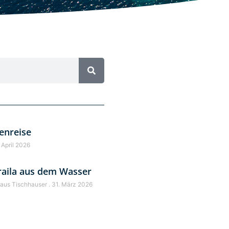
enreise
 April 2026
raila aus dem Wasser
laus Tischhauser
31. März 2026