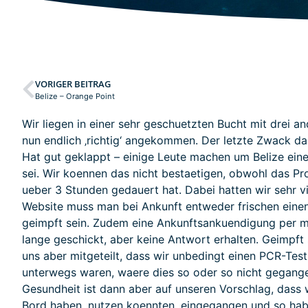
VORIGER BEITRAG
Belize – Orange Point
Wir liegen in einer sehr geschuetzten Bucht mit drei a
nun endlich ‚richtig‘ angekommen. Der letzte Zwack da
Hat gut geklappt – einige Leute machen um Belize ein
sei. Wir koennen das nicht bestaetigen, obwohl das Pr
ueber 3 Stunden gedauert hat. Dabei hatten wir sehr vi
Website muss man bei Ankunft entweder frischen eine
geimpft sein. Zudem eine Ankunftsankuendigung per ma
lange geschickt, aber keine Antwort erhalten. Geimpft
uns aber mitgeteilt, dass wir unbedingt einen PCR-Tes
unterwegs waren, waere dies so oder so nicht gegang
Gesundheit ist dann aber auf unseren Vorschlag, dass w
Bord haben, nutzen koennten, eingegangen und so hab