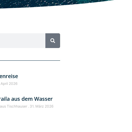
enreise
 April 2026
raila aus dem Wasser
laus Tischhauser
31. März 2026