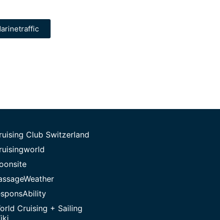
arinetraffic
ruising Club Switzerland
ruisingworld
oonsite
assageWeather
esponsAbility
orld Cruising + Sailing
iki