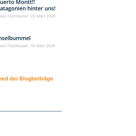
uerto Montt!!
atagonien hinter uns!
laus Tischhauser
22. März 2026
nselbummel
laus Tischhauser
16. März 2026
ed der Blogbeiträge