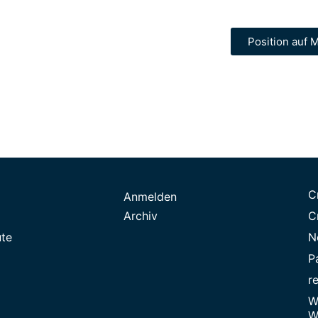
Position auf M
C
Anmelden
Archiv
C
ute
N
P
r
W
W