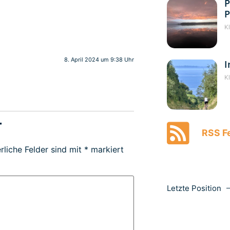
P
P
K
8. April 2024 um 9:38 Uhr
I
K
r
RSS Fe
rliche Felder sind mit
*
markiert
Letzte Position