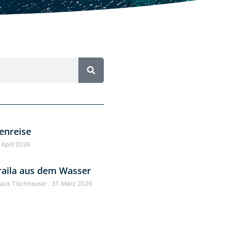
enreise
 April 2026
raila aus dem Wasser
laus Tischhauser
31. März 2026