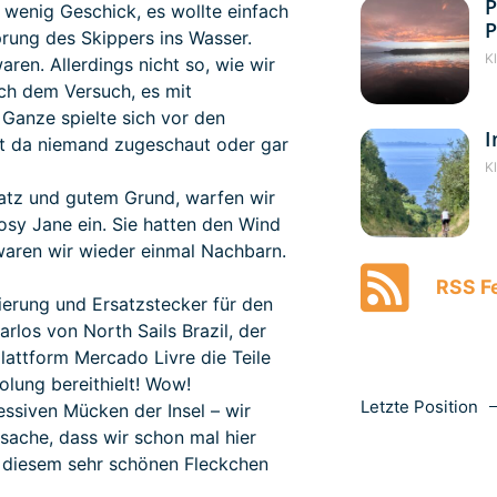
P
u wenig Geschick, es wollte einfach
P
rung des Skippers ins Wasser.
K
ren. Allerdings nicht so, wie wir
ach dem Versuch, es mit
Ganze spielte sich vor den
I
hat da niemand zugeschaut oder gar
K
Platz und gutem Grund, warfen wir
Rosy Jane ein. Sie hatten den Wind
 waren wir wieder einmal Nachbarn.
RSS Fe
ierung und Ersatzstecker für den
rlos von North Sails Brazil, der
attform Mercado Livre die Teile
olung bereithielt! Wow!
Letzte Position
essiven Mücken der Insel – wir
sache, dass wir schon mal hier
 diesem sehr schönen Fleckchen