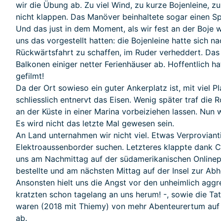
wir die Übung ab. Zu viel Wind, zu kurze Bojenleine, z
nicht klappen. Das Manöver beinhaltete sogar einen Sp
Und das just in dem Moment, als wir fest an der Boje wa
uns das vorgestellt hatten: die Bojenleine hatte sich n
Rückwärtsfahrt zu schaffen, im Ruder verheddert. Das 
Balkonen einiger netter Ferienhäuser ab. Hoffentlich 
gefilmt!
Da der Ort sowieso ein guter Ankerplatz ist, mit viel 
schliesslich entnervt das Eisen. Wenig später traf die 
an der Küste in einer Marina vorbeiziehen lassen. Nun
Es wird nicht das letzte Mal gewesen sein.
An Land unternahmen wir nicht viel. Etwas Verproviant
Elektroaussenborder suchen. Letzteres klappte dank Ca
uns am Nachmittag auf der südamerikanischen Onlinepl
bestellte und am nächsten Mittag auf der Insel zur Abh
Ansonsten hielt uns die Angst vor den unheimlich aggr
kratzten schon tagelang an uns herum! -, sowie die Tat
waren (2018 mit Thiemy) von mehr Abenteurertum auf
ab.