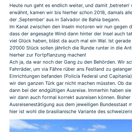
Heute nun geht es endlich weiter, und damit ‚betreten‘
erwähnt, kamen wir bis hierher schon 2018, damals alle
der ‚September‘ aus in Salvador de Bahia begann.
Im Kanal zwischen den Inseln motoren wir nun gegen d
dass der angesagte Wind dann hinter der Insel auch tat
viel Glück haben, bläst da auch mal ein Wal. Ist gerade
20‘000 Stück sollen jährlich die Runde runter in die A
hierher zur Fortpflanzung machen!
Ach ja, da war noch der Gang zu den Behörden. Wir s
Fahrräder, um via Fähre rüber ans Festland zu gelange
Einrichtungen befanden (Policía Federal und Capitanía)
wir den ganzen Türk gar nicht machen müssten. Ob das 
dann bei der endgültigen Ausreise. Immerhin haben sie 
wir dann auch formal korrekt ausreisen können. Bishe
Ausreisenestätigung aus dem jeweiligen Bundesstaat m
hier ist wohl die brasilianische Variante des schweizer