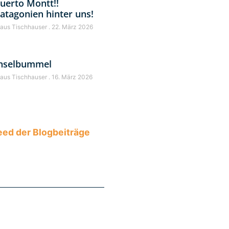
uerto Montt!!
atagonien hinter uns!
laus Tischhauser
22. März 2026
nselbummel
laus Tischhauser
16. März 2026
ed der Blogbeiträge