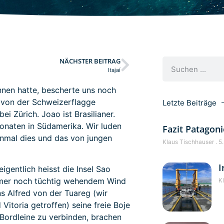
NÄCHSTER BEITRAG
Itajaí
nen hatte, bescherte uns noch
 von der Schweizerflagge
Letzte Beiträge
i Zürich. Joao ist Brasilianer.
onaten in Südamerika. Wir luden
Fazit Patagoni
inmal dies und das von jungen
Klaus Tischhauser
5.
I
igentlich heisst die Insel Sao
mmer noch tüchtig wehendem Wind
K
ns Alfred von der Tuareg (wir
Vitoria getroffen) seine freie Boje
Bordleine zu verbinden, brachen