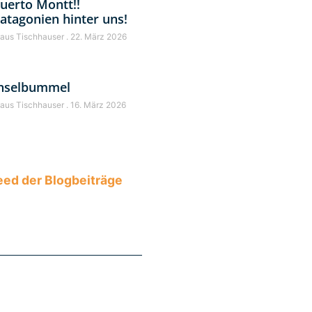
uerto Montt!!
atagonien hinter uns!
laus Tischhauser
22. März 2026
nselbummel
laus Tischhauser
16. März 2026
ed der Blogbeiträge