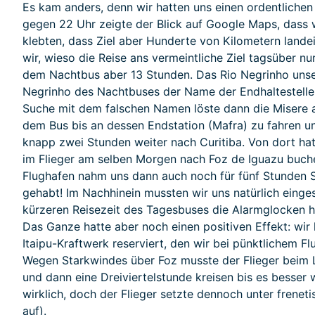
Es kam anders, denn wir hatten uns einen ordentlichen
gegen 22 Uhr zeigte der Blick auf Google Maps, dass 
klebten, dass Ziel aber Hunderte von Kilometern land
wir, wieso die Reise ans vermeintliche Ziel tagsüber nu
dem Nachtbus aber 13 Stunden. Das Rio Negrinho unser
Negrinho des Nachtbuses der Name der Endhaltestelle 
Suche mit dem falschen Namen löste dann die Misere a
dem Bus bis an dessen Endstation (Mafra) zu fahren u
knapp zwei Stunden weiter nach Curitiba. Von dort hat
im Flieger am selben Morgen nach Foz de Iguazu buch
Flughafen nahm uns dann auch noch für fünf Stunden S
gehabt! Im Nachhinein mussten wir uns natürlich einges
kürzeren Reisezeit des Tagesbuses die Alarmglocken 
Das Ganze hatte aber noch einen positiven Effekt: wir
Itaipu-Kraftwerk reserviert, den wir bei pünktlichem Fl
Wegen Starkwindes über Foz musste der Flieger beim 
und dann eine Dreiviertelstunde kreisen bis es besser
wirklich, doch der Flieger setzte dennoch unter frenet
auf).