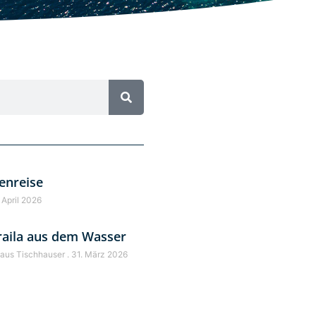
enreise
 April 2026
raila aus dem Wasser
laus Tischhauser
31. März 2026