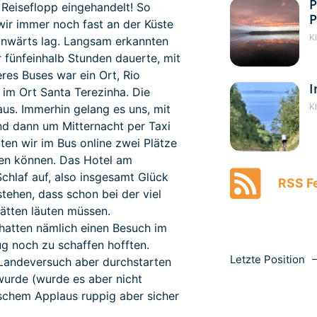
P
 Reiseflopp eingehandelt! So
P
wir immer noch fast an der Küste
K
einwärts lag. Langsam erkannten
r fünfeinhalb Stunden dauerte, mit
es Buses war ein Ort, Rio
I
im Ort Santa Terezinha. Die
K
us. Immerhin gelang es uns, mit
nd dann um Mitternacht per Taxi
ten wir im Bus online zwei Plätze
en können. Das Hotel am
chlaf auf, also insgesamt Glück
RSS Fe
tehen, dass schon bei der viel
hätten läuten müssen.
 hatten nämlich einen Besuch im
ug noch zu schaffen hofften.
Letzte Position
Landeversuch aber durchstarten
 wurde (wurde es aber nicht
ischem Applaus ruppig aber sicher