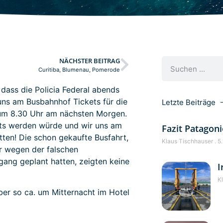
NÄCHSTER BEITRAG
Curitiba, Blumenau, Pomerode
, dass die Policia Federal abends
uns am Busbahnhof Tickets für die
Letzte Beiträge
 um 8.30 Uhr am nächsten Morgen.
chts werden würde und wir uns am
Fazit Patagoni
ten! Die schon gekaufte Busfahrt,
Klaus Tischhauser
5.
r wegen der falschen
gang geplant hatten, zeigten keine
I
K
er so ca. um Mitternacht im Hotel