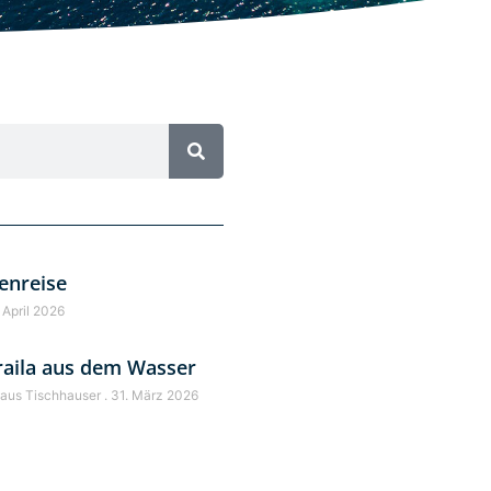
enreise
 April 2026
raila aus dem Wasser
laus Tischhauser
31. März 2026