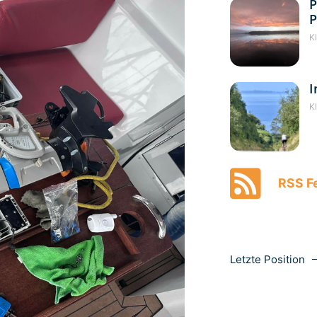
P
P
K
I
K
RSS Fe
Letzte Position