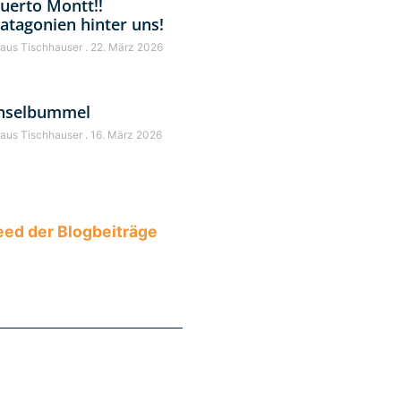
uerto Montt!!
atagonien hinter uns!
laus Tischhauser
22. März 2026
nselbummel
laus Tischhauser
16. März 2026
ed der Blogbeiträge