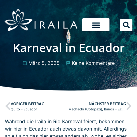
Karneval in Ecuador
März 5, 2025
Keine Kommentare
VORIGER BEITRAG
NÄCHSTER BEITRAG
Quito – Ecuador
Machachi (Cotopaxi), Baños – Ecuador
Während die Iraila in Rio Karneval feiert, bekommen
wir hier in Ecuador auch etwas davon mit. Allerdings
spielt sich das hier etwas anders ab, wobei es sicher