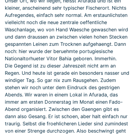
Unser Ort, wo wir liegen, heisst Afurada und ist ein
kleiner, anscheinend sehr typischer Fischerort. Nichts
Aufregendes, einfach sehr normal. Am erstaunlichsten
vielleicht noch die neue zentrale oeffentliche
Waschanlage, wo von Hand Waesche gewaschen wird
und dann draussen an zwischen vielen hohen Stecken
gespannten Leinen zum Trocknen aufgehaengt. Dann
noch: hier wurde der beruehmte portugiesische
Nationaltorhueter Vitor Bahia geboren. Immerhin.
Die Gegend ist zu dieser Jahreszeit nicht arm an
Regen. Und heute ist gerade ein besonders nasser und
windiger Tag. So gar nix zum Rausgehen. Zudem
stehen wir noch unter dem Eindruck des gestrigen
Abends. Wir waren in einem Lokal in Afurada, das
immer am ersten Donnerstag im Monat einen Fado-
Abend organisiert. Zwischen den Gaengen gibt es
dann also Gesang. Er ist schoen, aber halt einfach nur
traurig. Selbst die froehlicheren Lieder sind zumindest
von einer Strenge durchzogen. Also beschwingt geht