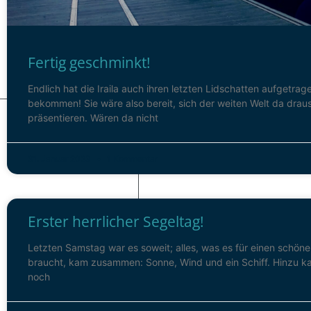
Fertig geschminkt!
Endlich hat die Iraila auch ihren letzten Lidschatten aufgetrag
bekommen! Sie wäre also bereit, sich der weiten Welt da drau
präsentieren. Wären da nicht
31. Januar 2023
1 Kommentar
Erster herrlicher Segeltag!
Letzten Samstag war es soweit; alles, was es für einen schön
braucht, kam zusammen: Sonne, Wind und ein Schiff. Hinzu k
noch