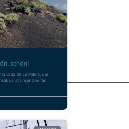
hön, schön!
anta Cruz de La Palma, der
el. Es ist unser zweiter