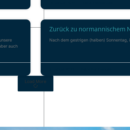
16. Januar 2023
Keine Kommentare
Zurück zu normannischem 
unsere
Nach dem gestrigen (halben) Sonnentag, is
 aber auch
3. Januar 2023
Keine Kommentare
Load More