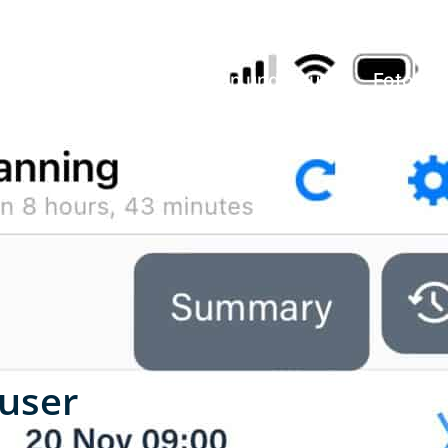
acht und Crew
Position und Route
Fotos u
user