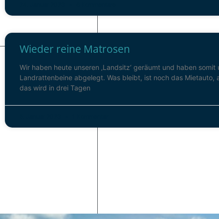
24. Januar 2023
6 Kommentare
Wieder reine Matrosen
Wir haben heute unseren ‚Landsitz‘ geräumt und haben somit 
Landrattenbeine abgelegt. Was bleibt, ist noch das Mietauto,
das wird in drei Tagen
5. Januar 2023
1 Kommentar