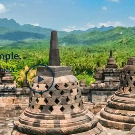
mple.
budur
 Ut elit
leo.