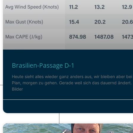
Brasilien-Passage D-1
Heute sieht alles wieder ganz anders aus, wir bleiben aber be
Plan, morgen zu gehen. Gerade weil sich das dauernd ändert. 
Bilder
19. November 2024
Keine Kommentare