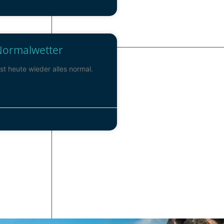
Normalwetter
t heute wieder alles normal.