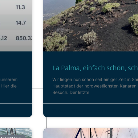
La Palma, einfach schön, sc
i unserem
Wir liegen nun schon seit einiger Zeit in S
Hier die
Hauptstadt der nordwestlichsten Kanarenins
Besuch. Der letzte
17. August 2024
Keine Kommentare