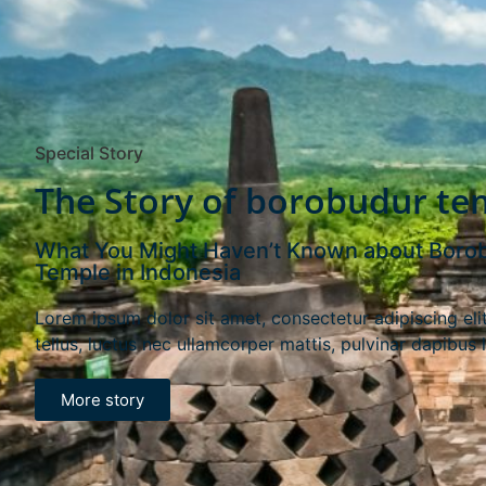
Special Story
The Story of borobudur te
What You Might Haven’t Known about Boro
Temple in Indonesia
Lorem ipsum dolor sit amet, consectetur adipiscing elit.
tellus, luctus nec ullamcorper mattis, pulvinar dapibus 
More story