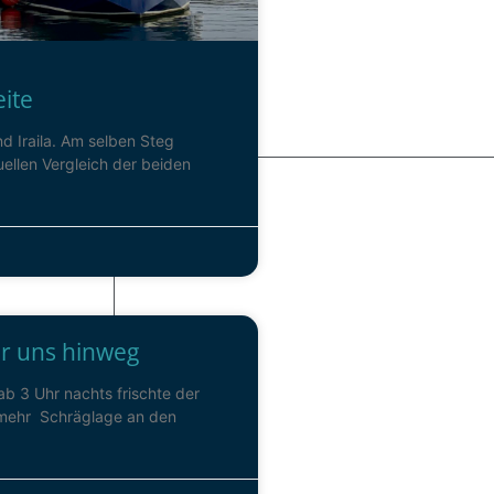
eite
d Iraila. Am selben Steg
ellen Vergleich der beiden
er uns hinweg
ab 3 Uhr nachts frischte der
r mehr Schräglage an den