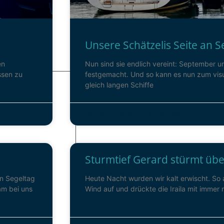
Unsere Schätzelis Seite an S
en
Nun sind sie endlich vereint: September un
ssen zu
festgemacht. Und so kann es nun zum visu
gleich langen Schiffe
30. Januar 2023
2 Kommentare
Sturmtief Gerard stürmt üb
en Segeltag
Heute Nacht wurden wir kalt erwischt. So 
am bei uns
Wind auf und drückte die Iraila mit imme