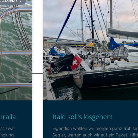
ALLGEMEIN
Iraila
Bald soll‘s losgehen!
ist zwar
Eigentlich wollten wir morgen ganz früh los.
bholung
Segler, warten auch wir auf ein Paket. Hä